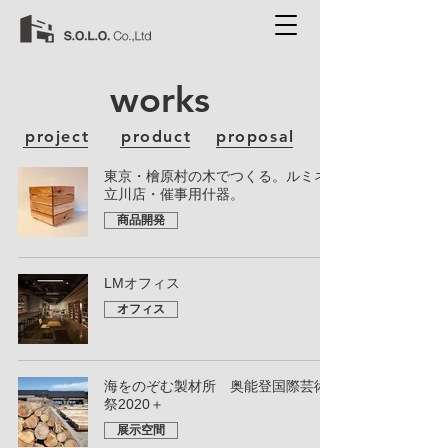
works
project
product
proposal
東京・檜原村の木でつくる。ルミネ
立川店・催事用什器。
商品開発
LMオフィス
オフィス
海をのぞむ製材所 奥能登国際芸術
祭2020＋
展示空間