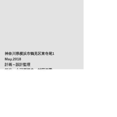
神奈川県横浜市鶴見区東寺尾1
May.2018
計画～設計監理
担当　大河原慎史　村岡侑季
写真　信澤邦彦
外に広がる緑の風景と、そこから内部に入り
込む柔らかな光を活かすための平面計画をし
ました。
http://megumi-ganka.clinic/doctor.html